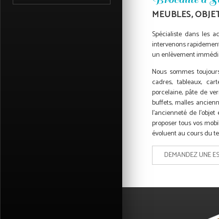
MEUBLES, OBJE
Spécialiste dans les a
intervenons rapidement 
un enlèvement immédiat
Nous sommes toujours 
cadres, tableaux, cart
porcelaine, pâte de ver
buffets, malles ancienn
l'ancienneté de l'objet
proposer tous vos mobil
évoluent au cours du t
DEMANDEZ UNE ES