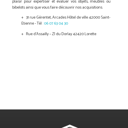
plaisir pour expertiser et évaluer vos objets, meubles ou
bibelots ainsi que vous faire découvrir nos acquisitions.
31 rue Gérentet
, Arcades Hôtel de ville
42000
Saint-
Etienne
- Tél :
06 07 63 04 30
Rue d'Assailly – ZI du Dorlay 42420 Lorette