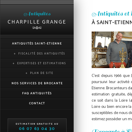
Antiquités et
Antiquités
CHARPILLE GRANGE
À SAINT-ETIENN
ANTIQUITÉS SAINT-ETIENNE
FISCALITÉ DES ANTIQUITÉS
EXPERTISES ET ESTIMATIONS
PLAN DE SITE
C'est depuis 1966 que J
poursuivi leur activité
NOS SERVICES DE BROCANTE
Etienne
. Brocanteurs da
estimation gratuite, 
FAQ ANTIQUITÉS
ce soit dans la Loire (4
CONTACT
Loire ou bien encore la
susceptibles de nous dé
estimez posséder un mob
ESTIMATION GRATUITE AU
06 07 63 04 30
Brocante à Sa